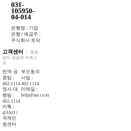
031-
105950-
04-014
은행명 : 기업
은행 / 예금주 :
주식회사 토닥
고객센터
｜ 통화
량이 많을땐 카톡으
로
번역·공
부모동의
증팀 :
서팀 :
402-1114
402-1114
영사·대
이메일 :
help@iao.co.kr
행팀 :
402-1114
카톡 :
@IAO |
국제민
원센터