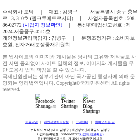
주식회사 토닥
｜
대표 : 김병구
｜
서울특별시 중구 충무
로 13, 310호 (엘크루메트로시티)
｜
사업자등록번호 : 508-
86-02772
(사업자 정보확인)
｜
통신판매업신고번호 : 제
2024-서울중구-0515호
개인정보관리책임자 : 김병구
｜
분쟁조정기관 : 소비자보
호원, 전자거래분쟁중재위원회
본 웹사이트의 이미지와 게시물은 당사의 고유한 저작물로 사
전 서면 동의없이 사이트 일체의 정보, 이미지와 게시물을 무
단 도용시 법적 책임을 질 수 있습니다.
국제민원센터는 정부기관이 아닌 국가공인 행정사에 의해 운
영되는 영리법인입니다. Copyright©국제민원센터 All rights
reserved.
페이스북
트위터
블로그
이용약관
｜
개인정보처리방침
｜
고객센터
｜
찾아오시는 길
주식회사 토닥 | 대표 김병구 | 개인정보관리책임자 김병구
사업자등록번호 : 508-86-02772
(사업자 정보확인)
통신판매업신고번호 : 제 2024-서울중구-0515호